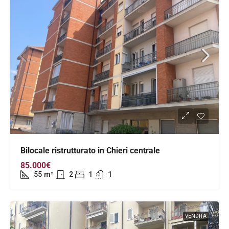
Bilocale ristrutturato in Chieri centrale
85.000€
55
m²
2
1
1
VENDITA