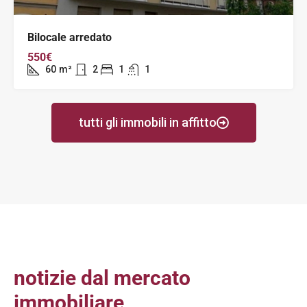
Bilocale arredato
550€
60
m²
2
1
1
tutti gli immobili in affitto
notizie dal mercato
immobiliare