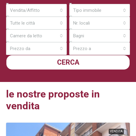
Vendita/Affitto
Tipo immobile
Tutte le città
Nr. locali
Camere da letto
Bagni
Prezzo da
Prezzo a
CERCA
le nostre proposte in
vendita
VENDITA