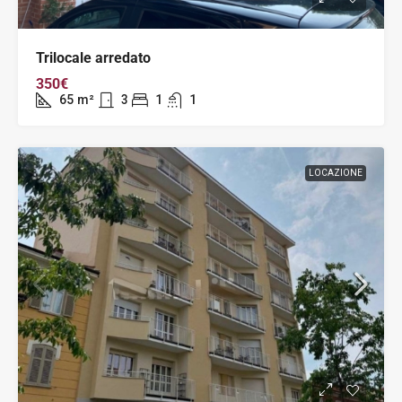
Trilocale arredato
350€
65
m²
3
1
1
LOCAZIONE