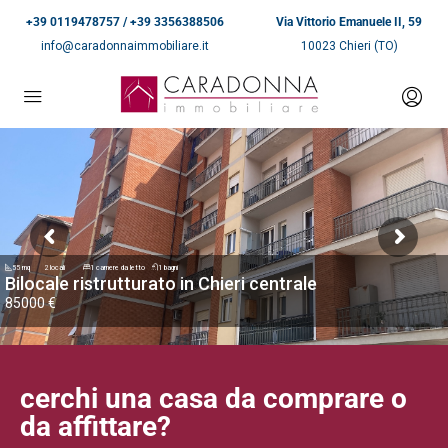
+39 0119478757 / +39 3356388506
Via Vittorio Emanuele II, 59
info@caradonnaimmobiliare.it
10023 Chieri (TO)
55 mq
2 locali
1 camere da letto
1 bagni
Bilocale ristrutturato in Chieri centrale
85000 €
cerchi una casa da comprare o
da affittare?