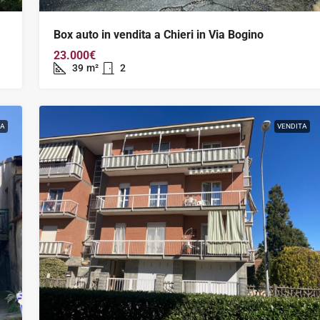
Box auto in vendita a Chieri in Via Bogino
23.000€
39
m²
2
TA
VENDITA