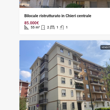
Bilocale ristrutturato in Chieri centrale
85.000€
55
m²
2
1
1
VENDI