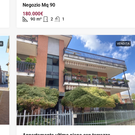
Negozio Mq 90
180.000€
90
m²
2
1
TA
VENDITA