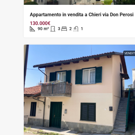
Appartamento in vendita a Chieri via Don Perosi
130.000€
90
m²
3
2
1
VENDI