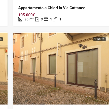
Appartamento a Chieri in Via Cattaneo
105.000€
80
m²
3
1
1
TA
VENDITA