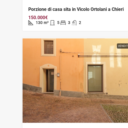
Porzione di casa sita in Vicolo Ortolani a Chieri
150.000€
130
m²
5
3
2
VENDI