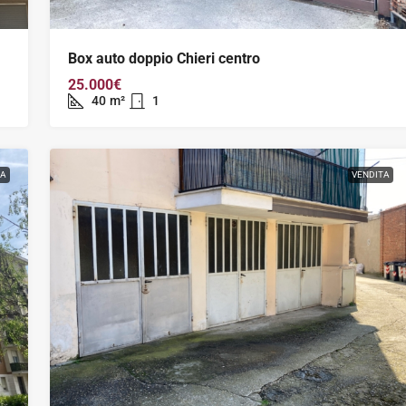
Box auto doppio Chieri centro
25.000€
40
m²
1
TA
VENDITA