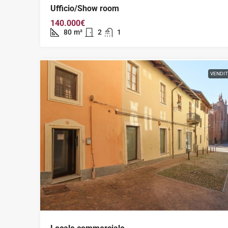
Ufficio/Show room
140.000€
80
m²
2
1
VENDI