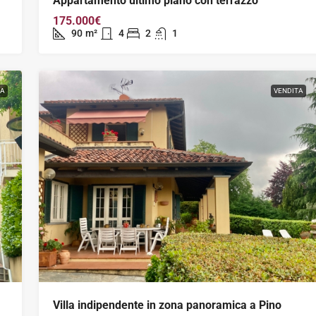
Appartamento ultimo piano con terrazzo
175.000€
90
m²
4
2
1
TA
VENDITA
Villa indipendente in zona panoramica a Pino