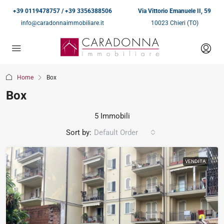
+39 0119478757 / +39 3356388506
Via Vittorio Emanuele II, 59
info@caradonnaimmobiliare.it
10023 Chieri (TO)
Home
Box
Box
5 Immobili
Sort by:
Default Order
VENDITA