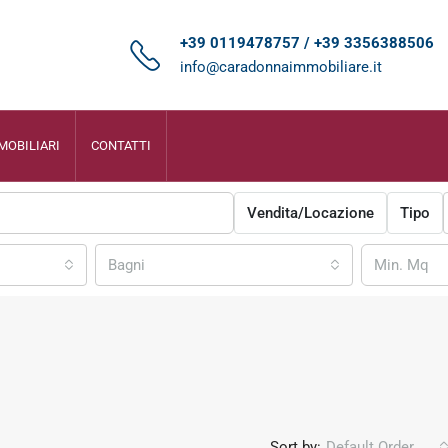
+39 0119478757 / +39 3356388506
info@caradonnaimmobiliare.it
MOBILIARI
CONTATTI
Vendita/Locazione
Tipo
Bagni
Sort by:
Default Order