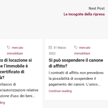
Next Post
Le incognite della ripresa
mercato
31 Marzo
mercato
immobiliare
2022
immobiliare
to di locazione si
Si può sospendere il canone
se l’immobile è
di affitto?
certificato di
I contratti di affitto non prevedono
tà?
la possibilità di sospendere il
rilascio di
pagamento dei canoni. L'unico...
/autorizzazioni relative
Continue reading
azione d'uso dei beni...
ding